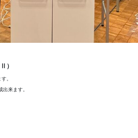
ンⅡ）
ます。
成出来ます。