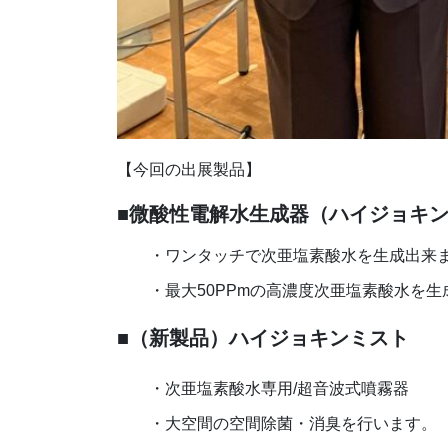
【今回の出展製品】
■
微酸性電解水生成器（ハイジョキ
・ワンタッチで次亜塩素酸水を生成出来
・最大50PPmの高濃度次亜塩素酸水を生
■
（新製品）ハイジョキンミスト
・次亜塩素酸水専用/超音波式噴霧器
・大空間の空間除菌・消臭を行います。