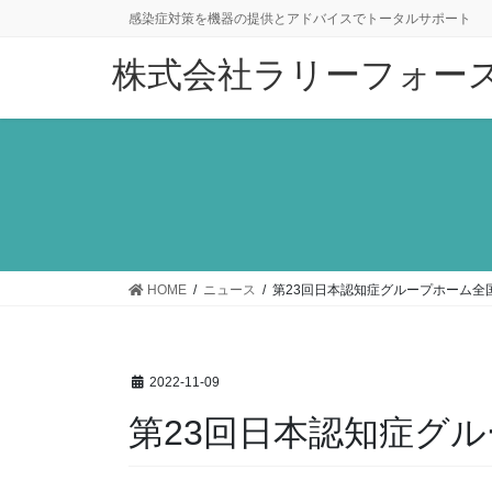
コ
ナ
感染症対策を機器の提供とアドバイスでトータルサポート
ン
ビ
株式会社ラリーフォー
テ
ゲ
ン
ー
ツ
シ
に
ョ
移
ン
動
に
移
動
HOME
ニュース
第23回日本認知症グループホーム全
2022-11-09
第23回日本認知症グ