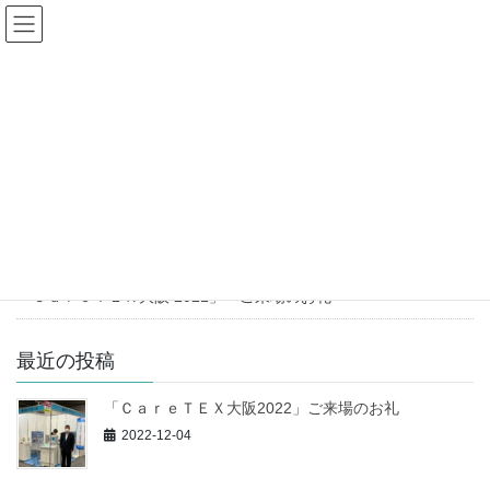
コ
ナ
株式会社ラリーフォース
ン
ビ
テ
ゲ
ン
ー
ツ
シ
2021年11月
に
ョ
移
ン
動
に
移
HOME
2021年11月
動
2021-11-01
ニュース
「ＣａｒｅＴＥＸ大阪 2021」 ご来場のお礼
最近の投稿
「ＣａｒｅＴＥＸ大阪2022」ご来場のお礼
2022-12-04